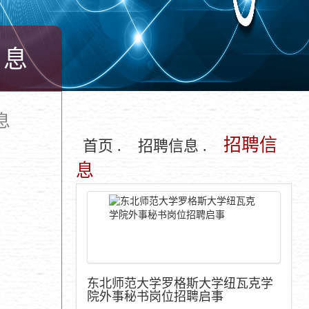
信息
息
招聘信
首页 .
招聘信息 .
息
东北师范大学罗格斯大学纽瓦克学
院外事秘书岗位招聘启事