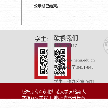
公示期已结束
。
联系我们
学生公众平台
邮编:130117
网
址:
newark.nenu.edu.cn
学院办公室:0431-845
37018
学生工作办公室:0431
-84537018
版权所有©东北师范大学罗格斯大
学纽瓦克学院 | 地址:吉林省长春
市净月大街2555号 东北师范大学