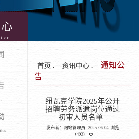
中心
ter
闻
通知公
首页 .
资讯中心 .
告
告
t
纽瓦克学院2025年公开
招聘劳务派遣岗位通过
动
初审人员名单
·
发布者：网站管理员
2025-06-04
浏览
ties
（
493
）