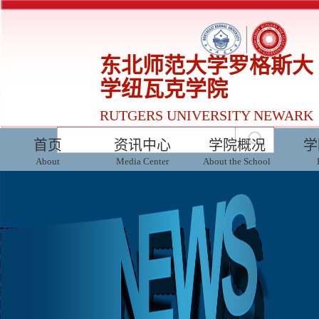
东北师范大学罗格斯大
学纽瓦克学院
RUTGERS UNIVERSITY NEWARK
INSTITUTE AT NENU
首页
资讯中心
学院概况
学
About
Media Center
About the School